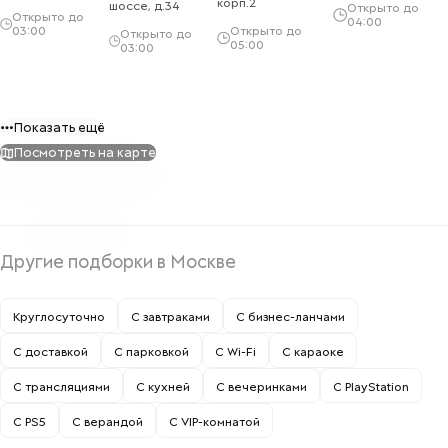
корп.2
шоссе, д.34
Открыто до
Открыто до
04:00
03:00
Открыто до
Открыто до
05:00
03:00
Показать ещё
Посмотреть на карте
Другие подборки в Москве
Круглосуточно
С завтраками
С бизнес-ланчами
С доставкой
С парковкой
С Wi-Fi
С караоке
С трансляциями
С кухней
С вечеринками
С PlayStation
С PS5
С верандой
С VIP-комнатой