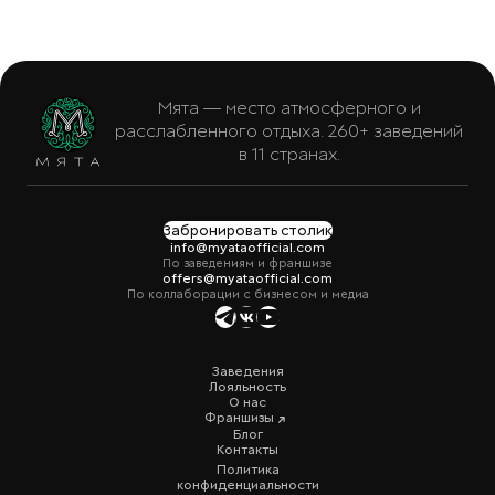
Мята — место атмосферного и
расслабленного отдыха. 260+ заведений
в 11 странах.
Забронировать столик
info@myataofficial.com
По заведениям и франшизе
offers@myataofficial.com
По коллаборации с бизнесом и медиа
Заведения
Лояльность
О нас
Франшизы
Блог
Контакты
Политика
конфиденциальности