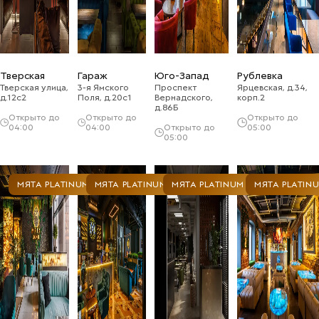
Тверская
Гараж
Юго-Запад
Рублевка
Тверская улица,
3-я Ямского
Проспект
Ярцевская, д.34,
д.12с2
Поля, д.20с1
Вернадского,
корп.2
д.86Б
Открыто до
Открыто до
Открыто до
04:00
04:00
Открыто до
05:00
05:00
МЯТА PLATINUM
МЯТА PLATINUM
МЯТА PLATINUM
МЯТА PLATIN