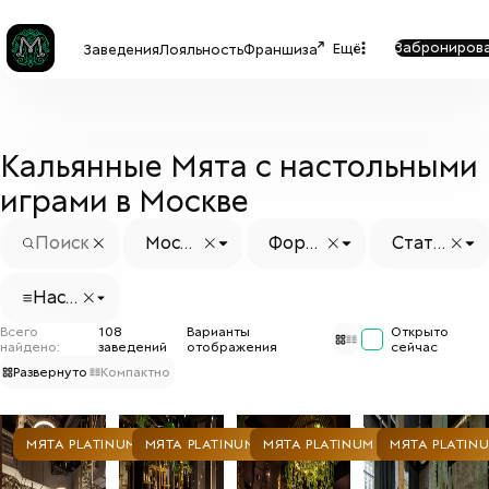
Заброниров
Ещё
Заведения
Лояльность
Франшиза
Кальянные Мята с настольными
играми в Москве
Москв
Форм
Стату
а
ат
с заве
дения
Наст
ольн
Всего
108
Варианты
Открыто
ые иг
найдено:
заведений
отображения
сейчас
ры
Развернуто
Компактно
МЯТА PLATINUM
МЯТА PLATINUM
МЯТА PLATINUM
МЯТА PLATIN