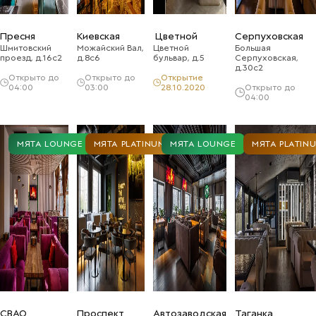
Пресня
Киевская
Цветной
Серпуховская
Шмитовский
Можайский Вал,
Цветной
Большая
проезд, д.16с2
д.8с6
бульвар, д.5
Серпуховская,
д.30с2
Открыто до
Открыто до
Открытие
04:00
03:00
28.10.2020
Открыто до
04:00
МЯТА LOUNGE
МЯТА PLATINUM
МЯТА LOUNGE
МЯТА PLATIN
СВАО
Проспект
Автозаводская
Таганка