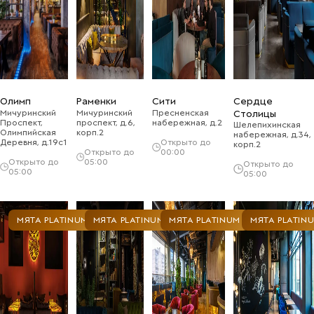
Олимп
Раменки
Сити
Сердце
Мичуринский
Мичуринский
Пресненская
Столицы
Проспект,
проспект, д.6,
набережная, д.2
Шелепихинская
Олимпийская
корп.2
набережная, д.34,
Деревня, д.19с1
Открыто до
корп.2
Открыто до
00:00
Открыто до
05:00
Открыто до
05:00
05:00
МЯТА PLATINUM
МЯТА PLATINUM
МЯТА PLATINUM
МЯТА PLATIN