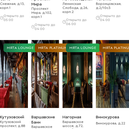
Снежная, д.13,
Мира
Ленинская
Воронцовская,
корп.1
Слобода, д.26,
д.2/10с3
Проспект
корп.2
Мира, д.102,
Открыто до
Открыто до
корп.1
05:00
Открыто до
04:00
06:00
Открыто до
04:00
МЯТА LOUNGE
МЯТА PLATINUM
МЯТА LOUNGE
МЯТА PLATIN
Кутузовский
Варшавские
Нагорная
Винокурова
Кутузовский
Бани
Варшавское
Винокурова, д.22
проспект, д.88
шоссе, д.72,
Варшавское