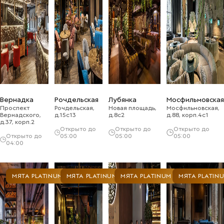
Вернадка
Рочдельская
Лубянка
Мосфильмовская
Проспект
Рочдельская,
Новая площадь,
Мосфильмовская,
Вернадского,
д.15с13
д.8с2
д.88, корп.4с1
д.37, корп.2
Открыто до
Открыто до
Открыто до
Открыто до
05:00
05:00
05:00
04:00
МЯТА PLATINUM
МЯТА PLATINUM
МЯТА PLATINUM
МЯТА PLATIN