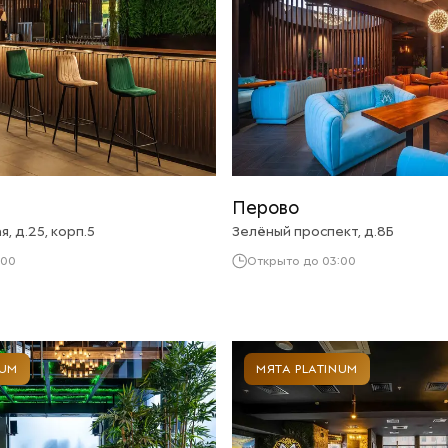
Перово
, д.25, корп.5
Зелёный проспект, д.8Б
:00
Открыто до 03:00
NUM
МЯТА PLATINUM