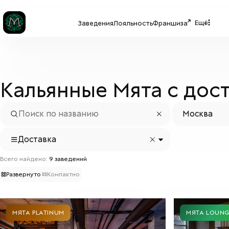
Ещё
Заведения
Лояльность
Франшиза
Кальянные Мята с дос
Москва
Доставка
Всего найдено:
9
заведений
Развернуто
Компактно
МЯТА PLATINUM
МЯТА LOUN