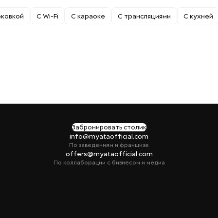
рковкой
С Wi-Fi
С караоке
С трансляциями
С кухней
Забронировать столик
info@myataofficial.com
По заведениям и франшизе
offers@myataofficial.com
По коллаборации с бизнесом и медиа