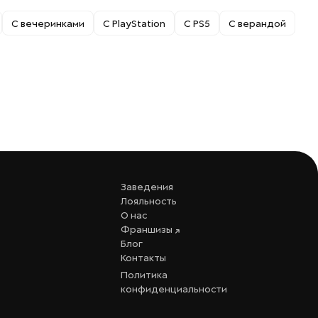
С вечеринками
С PlayStation
С PS5
С верандой
Заведения
Лояльность
О нас
Франшизы
Блог
Контакты
Политика
конфиденциальности