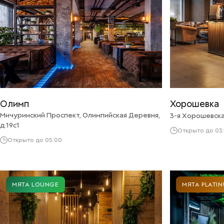
Олимп
Хорошевка
Мичуринский Проспект, Олимпийская Деревня,
3-я Хорошевская
д.19с1
Открыто до 03
Открыто до 05:00
МЯТА LOUNGE
МЯТА PLATI