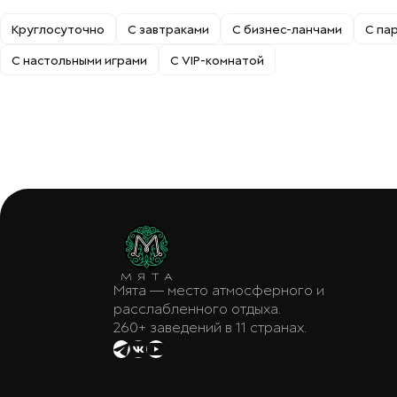
Круглосуточно
С завтраками
С бизнес-ланчами
С па
С настольными играми
С VIP-комнатой
Мята — место атмосферного и
расслабленного отдыха.
260+ заведений в 11 странах.