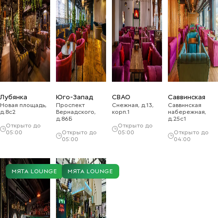
Лубянка
Юго-Запад
СВАО
Саввинская
Новая площадь,
Проспект
Снежная, д.13,
Саввинская
д.8с2
Вернадского,
корп.1
набережная,
д.86Б
д.25с1
Открыто до
Открыто до
05:00
Открыто до
05:00
Открыто до
05:00
04:00
МЯТА LOUNGE
МЯТА LOUNGE