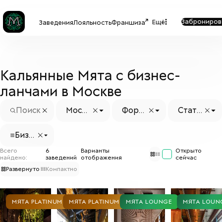
Заброниров
Ещё
Заведения
Лояльность
Франшиза
Кальянные Мята с бизнес-
ланчами в Москве
Москв
Форм
Стату
а
ат
с заве
дения
Бизн
ес-ла
Всего
6
Варианты
Открыто
нчи
найдено:
заведений
отображения
сейчас
Развернуто
Компактно
МЯТА PLATINUM
МЯТА PLATINUM
МЯТА LOUNGE
МЯТА LOUN