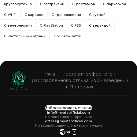
Круглосуточно
С завтраками
С доставкой
С парковкой
С Wi-Fi
С караоке
С трансляциями
С кухней
С вечеринками
С PlayStation
С PS5
С верандой
С настольными играми
С VIP-комнатой
Мята — место атмосферного и
расслабленного отдыха. 260+ заведений
в 11 странах.
Забронировать столик
info@myataofficial.com
По заведениям и франшизе
offers@myataofficial.com
По коллаборации с бизнесом и медиа