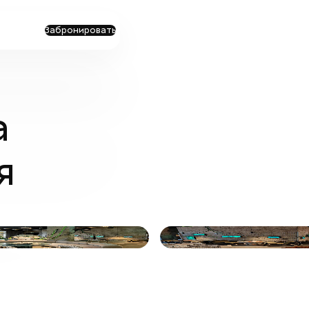
Забронировать
а
я