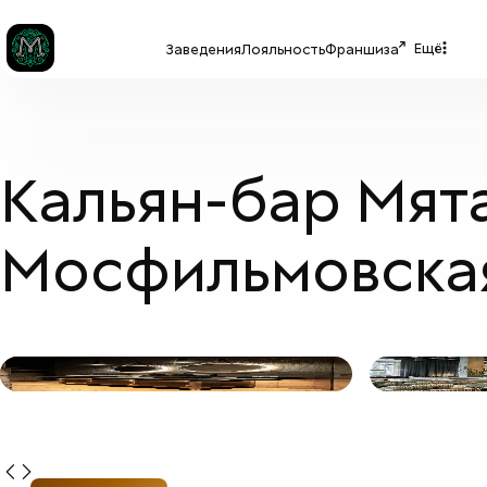
Ещё
Заведения
Лояльность
Франшиза
Кальян-бар Мят
Мосфильмовска
МЯТА PLATINUM
+
2