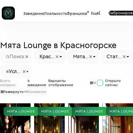
Заброниров
Ещё
Заведения
Лояльность
Франшиза
Мята Lounge в Красногорске
Красн
Мята
Стату
огорс
Loung
с заве
к
e
дения
Услуг
и
Всего
4
Варианты
Открыто
найдено:
заведения
отображения
сейчас
Развернуто
Компактно
МЯТА LOUNGE
МЯТА LOUNGE
МЯТА LOUNGE
МЯТА LOUN