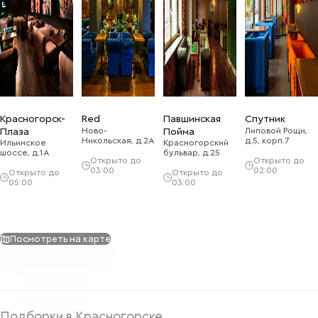
Красногорск-
Red
Павшинская
Спутник
Плаза
Ново-
Пойма
Липовой Рощи,
Никольская, д.2А
д.5, корп.7
Ильинское
Красногорский
шоссе, д.1А
бульвар, д.25
Открыто до
Открыто до
03:00
02:00
Открыто до
Открыто до
05:00
03:00
Посмотреть на карте
Подборки в Красногорске