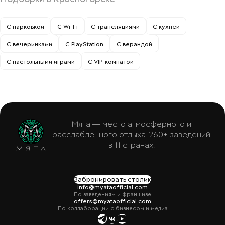
С парковкой
С Wi-Fi
С трансляциями
С кухней
С вечеринками
С PlayStation
С верандой
С настольными играми
С VIP-комнатой
Мята — место атмосферного и
расслабленного отдыха. 260+ заведений
в 11 странах.
Забронировать столик
info@myataofficial.com
По заведениям и франшизе
offers@myataofficial.com
По коллаборации с бизнесом и медиа