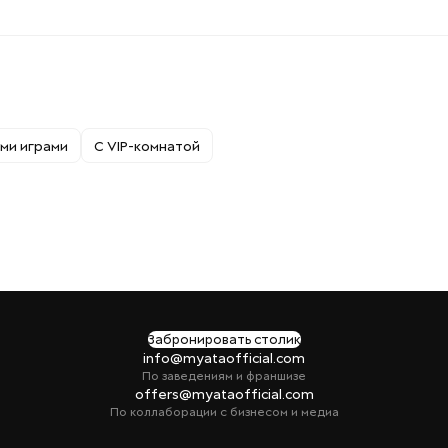
ми играми
С VIP-комнатой
Забронировать столик
info@myataofficial.com
По заведениям и франшизе
offers@myataofficial.com
По коллаборации с бизнесом и медиа