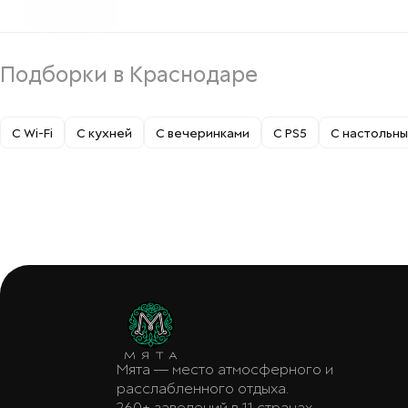
Подборки в Краснодаре
С Wi-Fi
С кухней
С вечеринками
С PS5
С настольны
Мята — место атмосферного и
расслабленного отдыха.
260+ заведений в 11 странах.