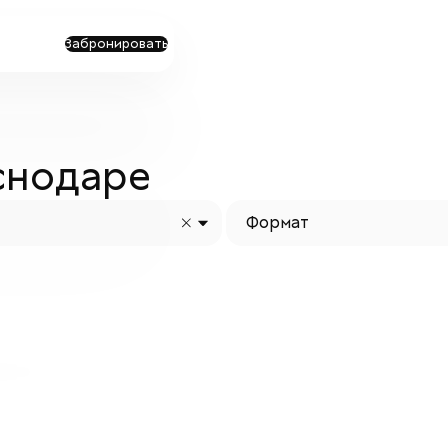
Забронировать
снодаре
Формат