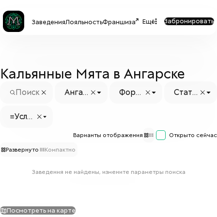
Забронировать
Ещё
Заведения
Лояльность
Франшиза
Кальянные Мята в Ангарске
Ангар
Форм
Стату
ск
ат
с заве
дения
Услуг
и
Варианты отображения
Открыто сейчас
Развернуто
Компактно
Заведения не найдены, измените параметры поиска
Посмотреть на карте