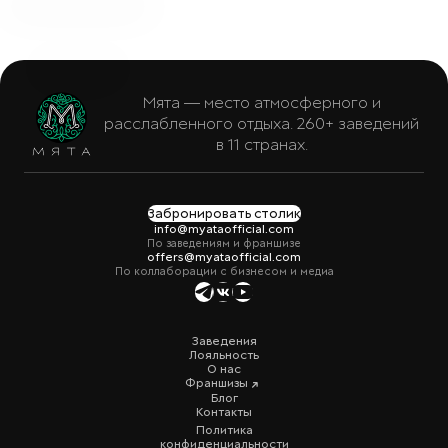
Мята — место атмосферного и
расслабленного отдыха. 260+ заведений
в 11 странах.
Забронировать столик
info@myataofficial.com
По заведениям и франшизе
offers@myataofficial.com
По коллаборации с бизнесом и медиа
Заведения
Лояльность
О нас
Франшизы
Блог
Контакты
Политика
конфиденциальности