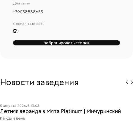
Для связи
+
79058888655
Социальные сети
Забронировать столик
Новости заведения
Читать подробнее
5 августа 2026
В
13:03
Летняя веранда в Мята Platinum | Мичуринский
Каждый день