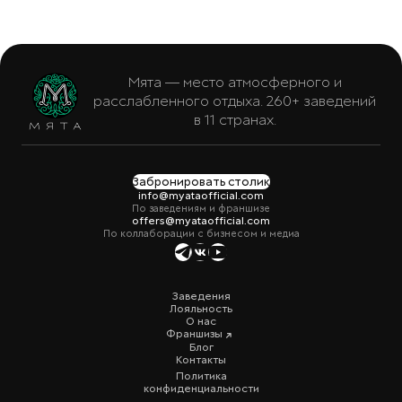
Мята — место атмосферного и
расслабленного отдыха. 260+ заведений
в 11 странах.
Забронировать столик
info@myataofficial.com
По заведениям и франшизе
offers@myataofficial.com
По коллаборации с бизнесом и медиа
Заведения
Лояльность
О нас
Франшизы
Блог
Контакты
Политика
конфиденциальности