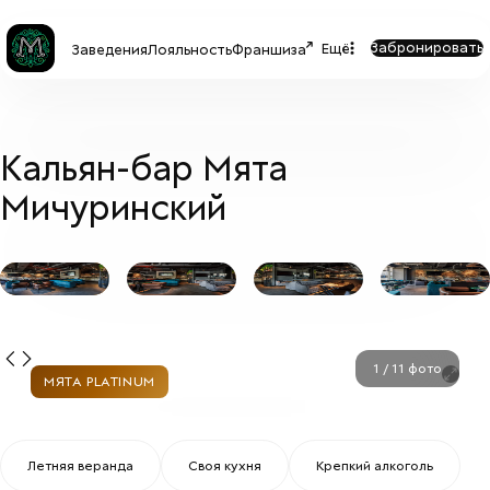
Забронировать
Ещё
Заведения
Лояльность
Франшиза
Кальян-бар Мята
Мичуринский
МЯТА PLATINUM
+
6
1
/
11
фото
МЯТА PLATINUM
Летняя веранда
Своя куxня
Крепкий алкоголь