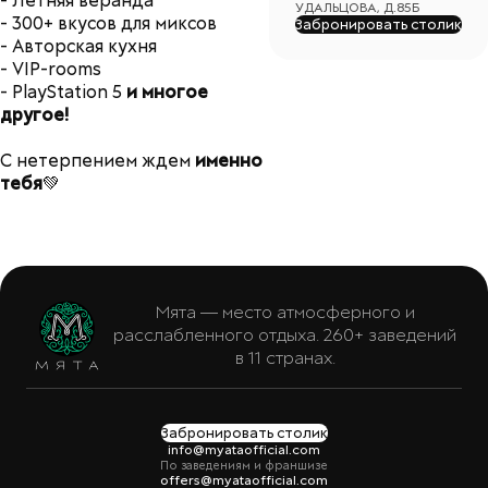
- Летняя веранда
УДАЛЬЦОВА, Д.85Б
- 300+ вкусов для миксов
Забронировать столик
- Авторская кухня
- VIP-rooms
- PlayStation 5
и многое
другое!
С нетерпением ждем
именно
тебя
💚
Мята — место атмосферного и
расслабленного отдыха. 260+ заведений
в 11 странах.
Забронировать столик
info@myataofficial.com
По заведениям и франшизе
offers@myataofficial.com