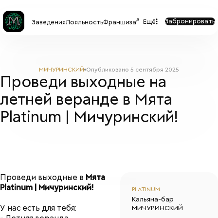
Забронировать
Ещё
Заведения
Лояльность
Франшиза
МИЧУРИНСКИЙ
Опубликовано
5 сентября 2025
Проведи выходные на
летней веранде в Мята
Platinum | Мичуринский!
Проведи выходные в
Мята
Platinum | Мичуринский!
PLATINUM
Кальяна-бар
У нас есть для тебя:
МИЧУРИНСКИЙ