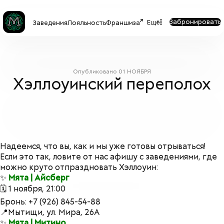
Забронировать
Ещё
Заведения
Лояльность
Франшиза
Опубликовано
01 НОЯБРЯ
Хэллоуинский переполох
Надеемся, что вы, как и мы уже готовы отрываться!
Если это так, ловите от нас афишу с заведениями, где
можно круто отпраздновать Хэллоуин:
✨
Мята | Айсберг
🗓 1 ноября, 21:00
Бронь: +7 (926) 845-54-88
📍Мытищи, ул. Мира, 26А
✨
Мята | Митино