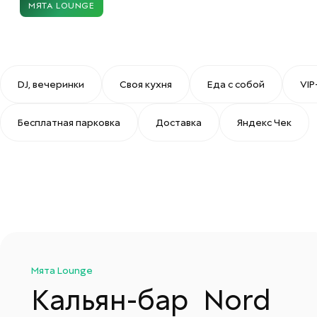
МЯТА LOUNGE
DJ, вечеринки
Своя куxня
Еда с собой
VIP
Бесплатная парковка
Доставка
Яндекс Чек
Мята Lounge
Кальян-бар
Nord