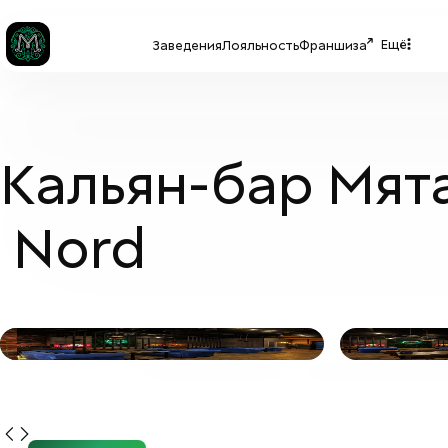
Ещё
Заведения
Лояльность
Франшиза
Кальян-бар Мят
Nord
МЯТА LOUNGE
+
9