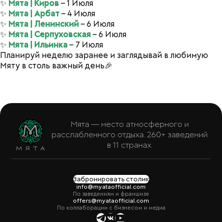
✨
Мята | Киров
– 1 Июля
✨
Мята | Арбат
– 4 Июля
✨
Мята | Ленинский
– 6 Июля
✨
Мята | Серпуховская
– 6 Июля
✨
Мята | Ильинка
– 7 Июля
Планируй неделю заранее и заглядывай в любимую
Мяту в столь важный день🎉
Мята — место атмосферного и
расслабленного отдыха. 260+ заведений
в 11 странах.
Забронировать столик
info@myataofficial.com
По заведениям и франшизе
offers@myataofficial.com
По коллаборации с бизнесом и медиа