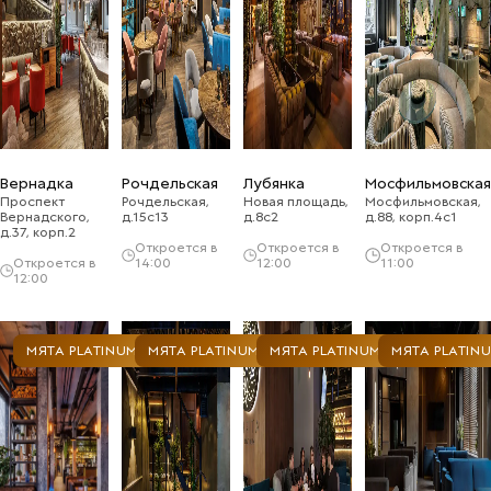
Вернадка
Рочдельская
Лубянка
Мосфильмовская
Проспект
Рочдельская,
Новая площадь,
Мосфильмовская,
Вернадского,
д.15с13
д.8с2
д.88, корп.4с1
д.37, корп.2
Откроется в
Откроется в
Откроется в
Откроется в
14:00
12:00
11:00
12:00
МЯТА PLATINUM
МЯТА PLATINUM
МЯТА PLATINUM
МЯТА PLATIN