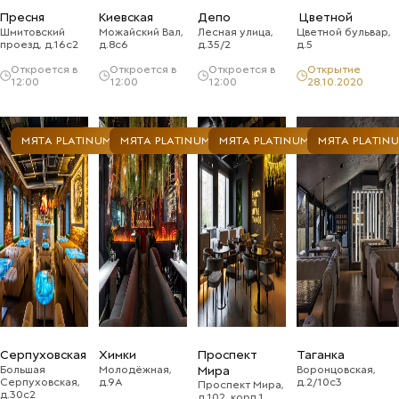
Пресня
Киевская
Депо
Цветной
Шмитовский
Можайский Вал,
Лесная улица,
Цветной бульвар,
проезд, д.16с2
д.8с6
д.35/2
д.5
Откроется в
Откроется в
Откроется в
Открытие
12:00
12:00
12:00
28.10.2020
МЯТА PLATINUM
МЯТА PLATINUM
МЯТА PLATINUM
МЯТА PLATIN
Серпуховская
Химки
Проспект
Таганка
Большая
Молодёжная,
Мира
Воронцовская,
Серпуховская,
д.9А
д.2/10с3
Проспект Мира,
д.30с2
д.102, корп.1