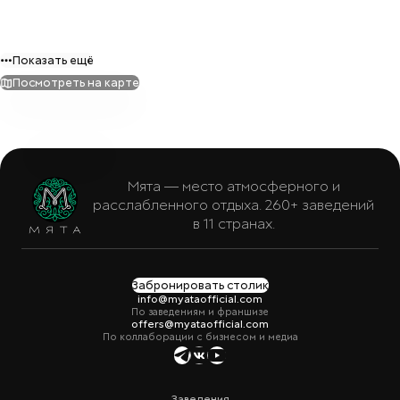
Показать ещё
Посмотреть на карте
Мята — место атмосферного и
расслабленного отдыха. 260+ заведений
в 11 странах.
Забронировать столик
info@myataofficial.com
По заведениям и франшизе
offers@myataofficial.com
По коллаборации с бизнесом и медиа
Заведения