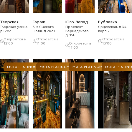
Тверская
Гараж
Юго-Запад
Рублевка
Тверская улица,
3-я Ямского
Проспект
Ярцевская, д.34,
д.12с2
Поля, д.20с1
Вернадского,
корп.2
д.86Б
Откроется в
Откроется в
Откроется в
12:00
11:00
Откроется в
13:00
11:00
МЯТА PLATINUM
МЯТА PLATINUM
МЯТА PLATINUM
МЯТА PLATIN