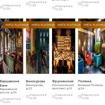
Откроется в
Откроется в
Откроется в
11:00
11:00
Откроется в
12:00
12:00
МЯТА PLATINUM
МЯТА PLATINUM
МЯТА PLATINUM
МЯТА PLATIN
Варшавские
Винокурова
Фрунзенская
Полянка
Бани
Винокурова,
Комсомольский
Большая Полянка,
д.22
проспект, д.15
д.54
Варшавское
шоссе, д.34
Откроется в
Откроется в
Откроется в
14:00
12:00
12:00
Откроется в
12:00