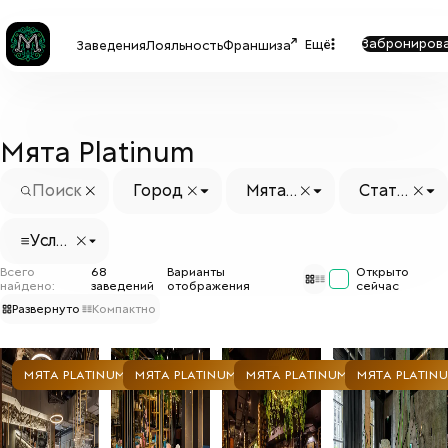
Заброниров
Ещё
Заведения
Лояльность
Франшиза
Мята Platinum
Город
Мята
Стату
Platin
с заве
um
дения
Услуг
и
Всего
68
Варианты
Открыто
найдено:
заведений
отображения
сейчас
Развернуто
Компактно
МЯТА PLATINUM
МЯТА PLATINUM
МЯТА PLATINUM
МЯТА PLATIN