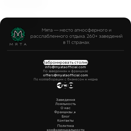
Мята — место атмосферного и
расслабленного отдыха. 260+ заведений
в 11 странах.
Забронировать столик
info@myataofficial.com
По заведениям и франшизе
offers@myataofficial.com
По коллаборации с бизнесом и медиа
Заведения
Лояльность
О нас
Франшизы
Блог
Контакты
Политика
конфиденциальности