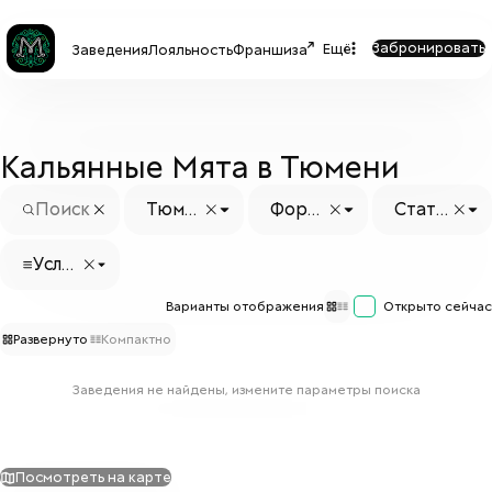
Забронировать
Ещё
Заведения
Лояльность
Франшиза
Кальянные Мята в Тюмени
Тюме
Форм
Стату
нь
ат
с заве
дения
Услуг
и
Варианты отображения
Открыто сейчас
Развернуто
Компактно
Заведения не найдены, измените параметры поиска
Посмотреть на карте