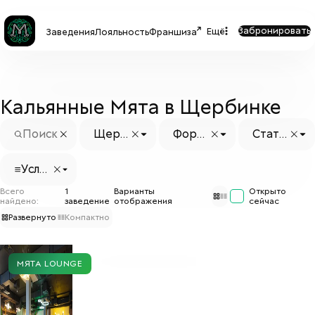
Забронировать
Ещё
Заведения
Лояльность
Франшиза
Кальянные Мята в Щербинке
Щерб
Форм
Стату
инка
ат
с заве
дения
Услуг
и
Всего
1
Варианты
Открыто
найдено:
заведение
отображения
сейчас
Развернуто
Компактно
МЯТА LOUNGE