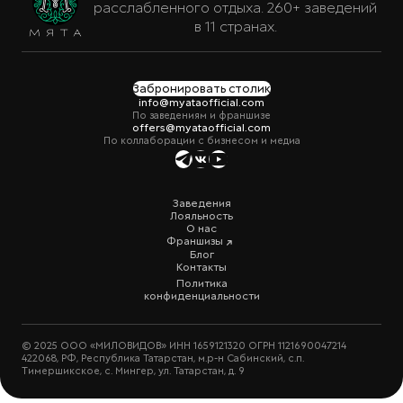
расслабленного отдыха. 260+ заведений
в 11 странах.
Забронировать столик
info@myataofficial.com
По заведениям и франшизе
offers@myataofficial.com
По коллаборации с бизнесом и медиа
Заведения
Лояльность
О нас
Франшизы
Блог
Контакты
Политика
конфиденциальности
© 2025 ООО «МИЛОВИДОВ» ИНН 1659121320 ОГРН 1121690047214
422068, РФ, Республика Татарстан, м.р-н Сабинский, с.п.
Тимершикское, с. Мингер, ул. Татарстан, д. 9