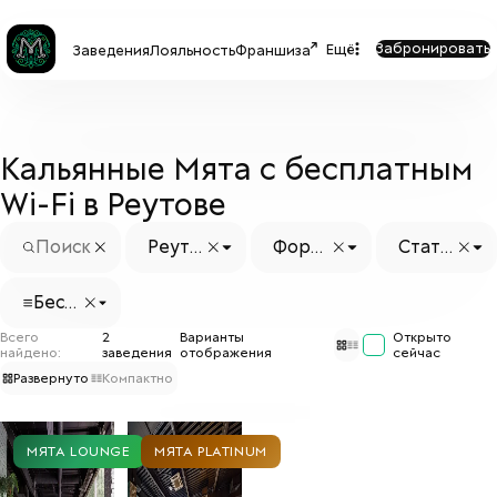
Забронировать
Ещё
Заведения
Лояльность
Франшиза
Кальянные Мята с бесплатным
Wi-Fi в Реутове
Реуто
Форм
Стату
в
ат
с заве
дения
Бесп
латн
Всего
2
Варианты
Открыто
ый Wi
найдено:
заведения
отображения
сейчас
-Fi
Развернуто
Компактно
МЯТА LOUNGE
МЯТА PLATINUM