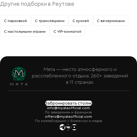
Другие подборки в Реутове
С парковкой
С трансляциями
С кухней
С вечеринками
С настольными играми
С VIP-комнатой
Мята — место атмосферного и
расслабленного отдыха. 260+ заведений
в 11 странах.
Забронировать столик
info@myataofficial.com
По заведениям и франшизе
offers@myataofficial.com
По коллаборации с бизнесом и медиа