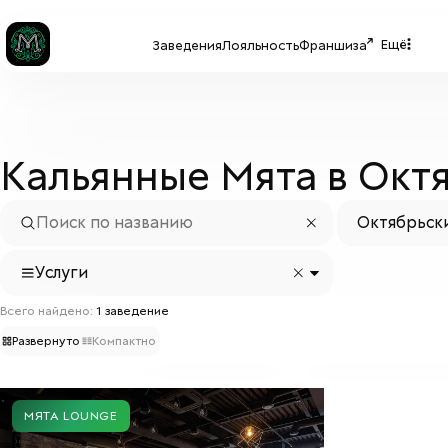
Ещё
Заведения
Лояльность
Франшиза
Кальянные Мята в Окт
Октябрьск
Услуги
Всего найдено:
1
заведение
Развернуто
Компактно
МЯТА LOUNGE