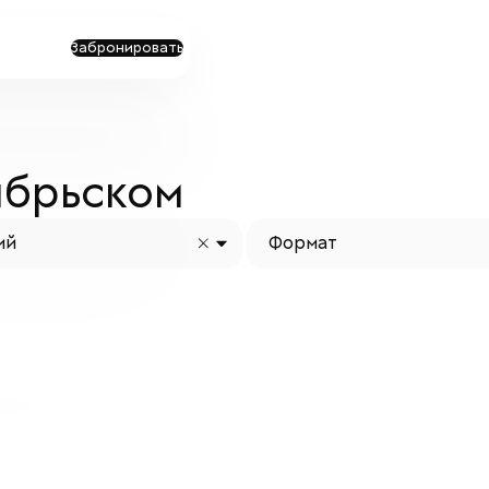
Забронировать
ябрьском
ий
Формат