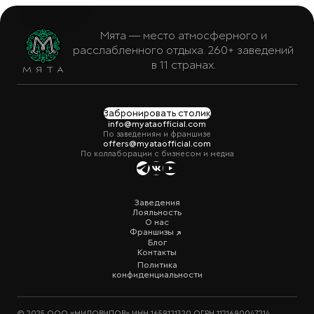
Мята — место атмосферного и
расслабленного отдыха. 260+ заведений
в 11 странах.
Забронировать столик
info@myataofficial.com
По заведениям и франшизе
offers@myataofficial.com
По коллаборации с бизнесом и медиа
Заведения
Лояльность
О нас
Франшизы
Блог
Контакты
Политика
конфиденциальности
© 2025 ООО «МИЛОВИДОВ» ИНН 1659121320 ОГРН 1121690047214