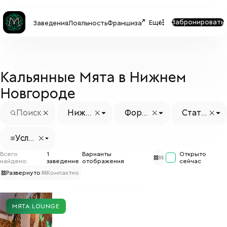
Забронировать
Ещё
Заведения
Лояльность
Франшиза
Кальянные Мята в Нижнем
Новгороде
Нижн
Форм
Стату
ий Но
ат
с заве
вгоро
дения
Услуг
д
и
Всего
1
Варианты
Открыто
найдено:
заведение
отображения
сейчас
Развернуто
Компактно
МЯТА LOUNGE