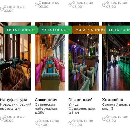
Открыто до
Открыто до
Открыто до
Открыто до
03:00
05:00
03:00
03:00
МЯТА LOUNGE
МЯТА LOUNGE
МЯТА PLATINUM
МЯТА LOU
Мануфактура
Саввинская
Гагаринский
Хорошёво
Новоданиловский
Саввинская
Улица
Саляма Адиля, д
проезд, д.4
набережная,
Орджоникидзе,
корп.3
д.25с1
д.11с4
Открыто до
Открыто до
05:00
Открыто до
Открыто до
05:00
04:00
02:00