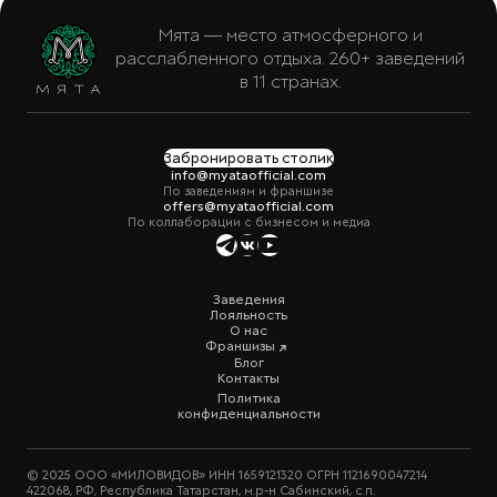
Мята — место атмосферного и
расслабленного отдыха. 260+ заведений
в 11 странах.
Забронировать столик
info@myataofficial.com
По заведениям и франшизе
offers@myataofficial.com
По коллаборации с бизнесом и медиа
Заведения
Лояльность
О нас
Франшизы
Блог
Контакты
Политика
конфиденциальности
© 2025 ООО «МИЛОВИДОВ» ИНН 1659121320 ОГРН 1121690047214
422068, РФ, Республика Татарстан, м.р-н Сабинский, с.п.