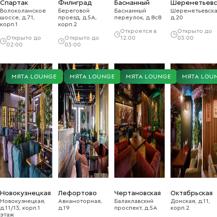
Спартак
Филиград
Басманный
Шереметьевс
Волоколамское
Береговой
Басманный
Шереметьевска
шоссе, д.71,
проезд, д.5А,
переулок, д.8с8
д.20
корп.1
корп.2
Откроется в
Открыто до
Открыто до
Открыто до
12:00
03:00
02:00
03:00
МЯТА LOUNGE
МЯТА LOUNGE
МЯТА LOUNGE
МЯТА LOU
Новокузнецкая
Лефортово
Чертановская
Октябрьская
Новокузнецкая,
Авиамоторная,
Балаклавский
Донская, д.11,
д.11/13, корп.1
д.19
проспект, д.5А
корп.2
этаж