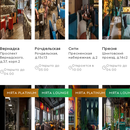
Вернадка
Рочдельская
Сити
Пресня
Проспект
Рочдельская,
Пресненская
Шмитовский
Вернадского,
д.15с13
набережная, д.2
проезд, д.16с2
д.37, корп.2
Открыто до
Откроется в
Открыто до
Открыто до
05:00
10:00
04:00
04:00
МЯТА PLATINUM
МЯТА LOUNGE
МЯТА PLATINUM
МЯТА LOU