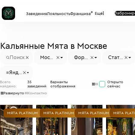
Забронир
Ещё
Заведения
Лояльность
Франшиза
Кальянные Мята в Москве
Москв
Форм
Стату
а
ат
с заве
дения
Янде
кс Че
Всего
35
Варианты
Открыто
к
найдено:
заведений
отображения
сейчас
Развернуто
Компактно
МЯТА PLATINUM
МЯТА PLATINUM
МЯТА PLATINUM
МЯТА PLAT