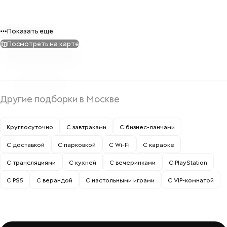
Показать ещё
Посмотреть на карте
Другие подборки в Москве
Круглосуточно
С завтраками
С бизнес-ланчами
С доставкой
С парковкой
С Wi-Fi
С караоке
С трансляциями
С кухней
С вечеринками
С PlayStation
С PS5
С верандой
С настольными играми
С VIP-комнатой