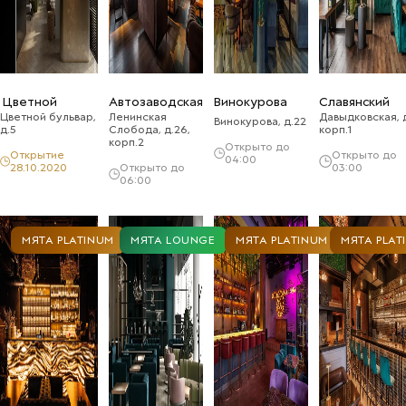
Цветной
Автозаводская
Винокурова
Славянский
Цветной бульвар,
Ленинская
Давыдковская, д
Винокурова, д.22
д.5
Слобода, д.26,
корп.1
корп.2
Открыто до
Открытие
Открыто до
04:00
28.10.2020
Открыто до
03:00
06:00
МЯТА PLATINUM
МЯТА LOUNGE
МЯТА PLATINUM
МЯТА PLAT