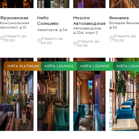
Фрунзенская
Небо
Moscow
Якиманка
Комсомольский
Солнцево
Автозаводская
Большая Якиман
проспект, д.15
д.50
Автозаводская,
Авиаторов, д.3А
д.23А, корп.2
Открыто до
Открыто до
Открыто до
05:00
02:00
Открыто до
04:00
03:00
МЯТА PLATINUM
МЯТА LOUNGE
МЯТА LOUNGE
МЯТА LOU