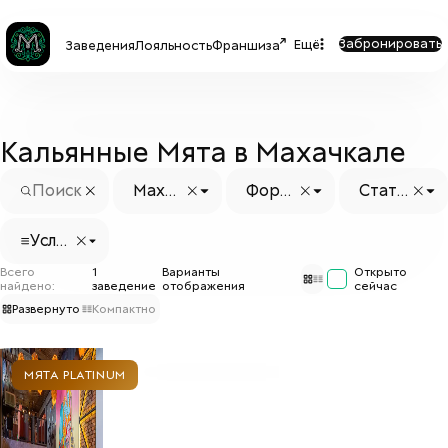
Забронировать
Ещё
Заведения
Лояльность
Франшиза
Кальянные Мята в Махачкале
Махач
Форм
Стату
кала
ат
с заве
дения
Услуг
и
Всего
1
Варианты
Открыто
найдено:
заведение
отображения
сейчас
Развернуто
Компактно
МЯТА PLATINUM