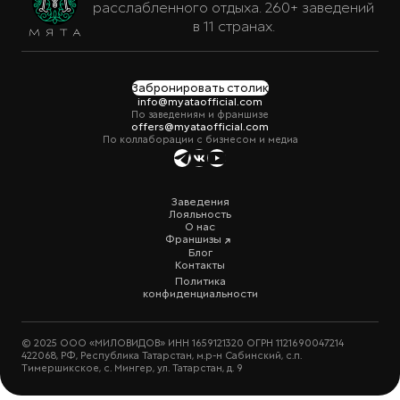
расслабленного отдыха. 260+ заведений
в 11 странах.
Забронировать столик
info@myataofficial.com
По заведениям и франшизе
offers@myataofficial.com
По коллаборации с бизнесом и медиа
Заведения
Лояльность
О нас
Франшизы
Блог
Контакты
Политика
конфиденциальности
© 2025 ООО «МИЛОВИДОВ» ИНН 1659121320 ОГРН 1121690047214
422068, РФ, Республика Татарстан, м.р-н Сабинский, с.п.
Тимершикское, с. Мингер, ул. Татарстан, д. 9