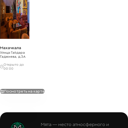
Махачкала
Улица Гайдара
Гаджиева, д.3А
Открыто до
00:00
Посмотреть на карте
Мята — место атмосферного и