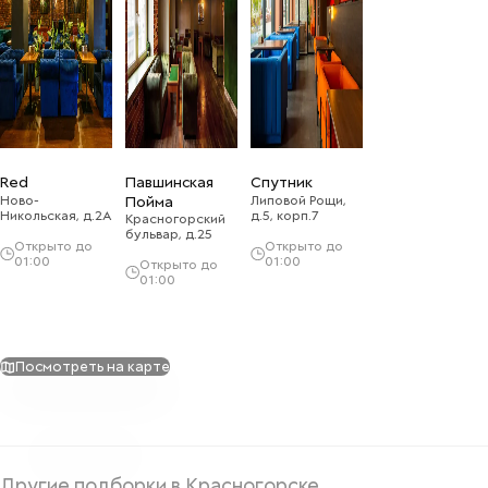
Red
Павшинская
Спутник
Ново-
Пойма
Липовой Рощи,
Никольская, д.2А
д.5, корп.7
Красногорский
бульвар, д.25
Открыто до
Открыто до
01:00
01:00
Открыто до
01:00
Посмотреть на карте
Другие подборки в Красногорске