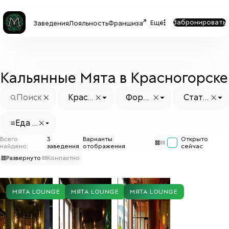
Забронировать
Ещё
Заведения
Лояльность
Франшиза
Кальянные Мята в Красногорске
Красн
Форм
Стату
огорс
ат
с заве
к
дения
Еда о
т пар
Всего
3
Варианты
Открыто
тнёр
найдено:
заведения
отображения
сейчас
ов
Развернуто
Компактно
МЯТА LOUNGE
МЯТА LOUNGE
МЯТА LOUNGE