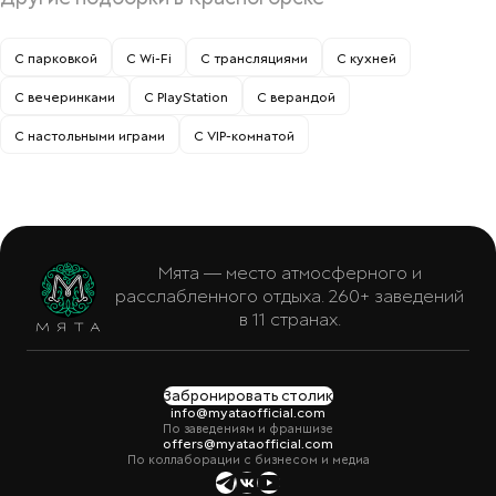
С парковкой
С Wi-Fi
С трансляциями
С кухней
С вечеринками
С PlayStation
С верандой
С настольными играми
С VIP-комнатой
Мята — место атмосферного и
расслабленного отдыха. 260+ заведений
в 11 странах.
Забронировать столик
info@myataofficial.com
По заведениям и франшизе
offers@myataofficial.com
По коллаборации с бизнесом и медиа