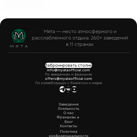
Мята — место атмосферного и
расслабленного отдыха. 260+ заведений
в 11 странах.
Забронировать столик
info@myataofficial.com
По заведениям и франшизе
offers@myataofficial.com
По коллаборации с бизнесом и медиа
Заведения
Лояльность
О нас
Франшизы
Блог
Контакты
Политика
конфиденциальности