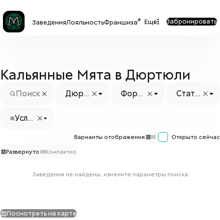
Забронировать
Ещё
Заведения
Лояльность
Франшиза
Кальянные Мята в Дюртюли
Дюрт
Форм
Стату
юли
ат
с заве
дения
Услуг
и
Варианты отображения
Открыто сейчас
Развернуто
Компактно
Заведения не найдены, измените параметры поиска
Посмотреть на карте