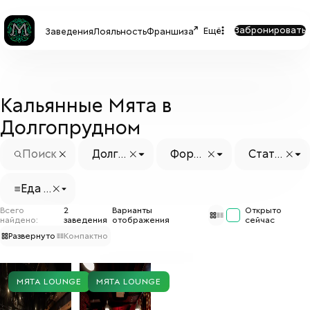
Забронировать
Ещё
Заведения
Лояльность
Франшиза
Кальянные Мята в
Долгопрудном
Долго
Форм
Стату
прудн
ат
с заве
ый
дения
Еда с
собо
Всего
2
Варианты
Открыто
й
найдено:
заведения
отображения
сейчас
Развернуто
Компактно
МЯТА LOUNGE
МЯТА LOUNGE