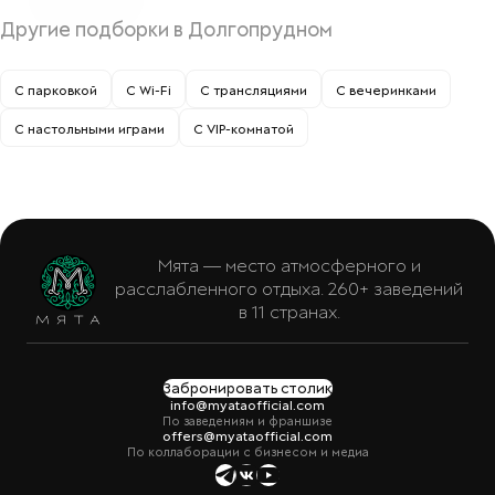
Другие подборки в Долгопрудном
С парковкой
С Wi-Fi
С трансляциями
С вечеринками
С настольными играми
С VIP-комнатой
Мята — место атмосферного и
расслабленного отдыха. 260+ заведений
в 11 странах.
Забронировать столик
info@myataofficial.com
По заведениям и франшизе
offers@myataofficial.com
По коллаборации с бизнесом и медиа