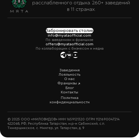
расслабленного отдыха. 260+ заведений
в 11 странах.
Забронировать столик
info@myataofficial.com
По заведениям и франшизе
offers@myataofficial.com
По коллаборации с бизнесом и медиа
Заведения
Лояльность
О нас
Франшизы
Блог
Контакты
Политика
конфиденциальности
© 2025 ООО «МИЛОВИДОВ» ИНН 1659121320 ОГРН 1121690047214
422068, РФ, Республика Татарстан, м.р-н Сабинский, с.п.
Тимершикское, с. Мингер, ул. Татарстан, д. 9