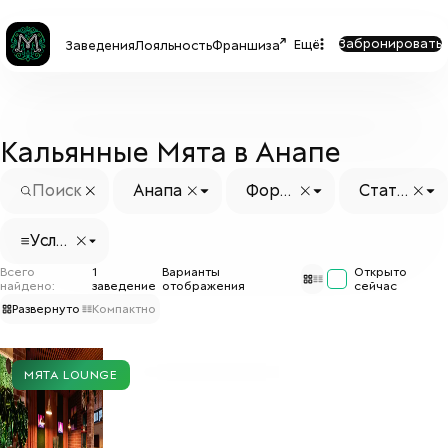
Забронировать
Ещё
Заведения
Лояльность
Франшиза
Кальянные Мята в Анапе
Анапа
Форм
Стату
ат
с заве
дения
Услуг
и
Всего
1
Варианты
Открыто
найдено:
заведение
отображения
сейчас
Развернуто
Компактно
МЯТА LOUNGE