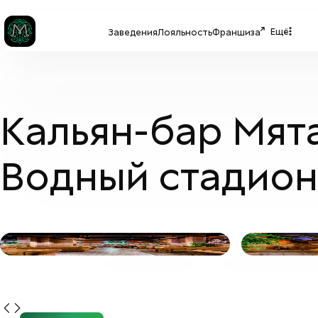
Ещё
Заведения
Лояльность
Франшиза
Кальян-бар Мят
Водный стадион
МЯТА LOUNGE
+
1