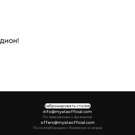
дион!
Забронировать столик
info@myataofficial.com
По заведениям и франшизе
offers@myataofficial.com
По коллаборации с бизнесом и медиа