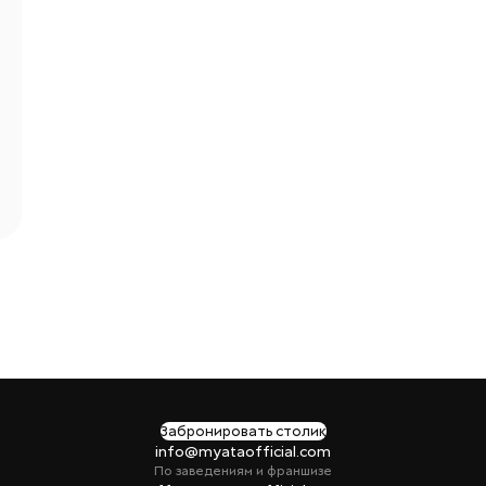
Забронировать столик
info@myataofficial.com
По заведениям и франшизе