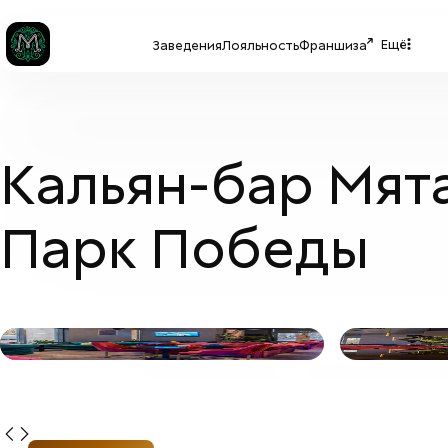
Ещё
Заведения
Лояльность
Франшиза
Кальян-бар Мят
Парк Победы
МЯТА PLATINUM
+
9