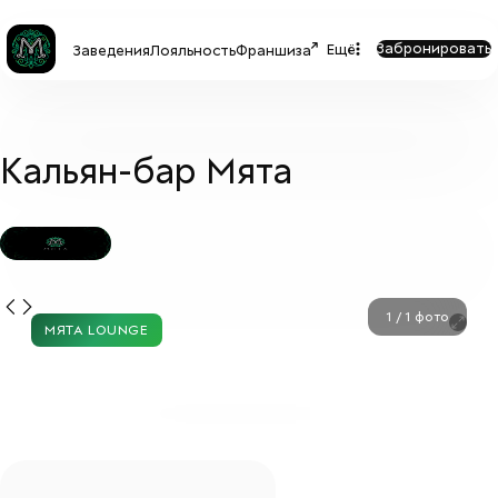
Забронировать
Ещё
Заведения
Лояльность
Франшиза
Кальян-бар Мята
МЯТА LOUNGE
1
/
1
фото
МЯТА LOUNGE