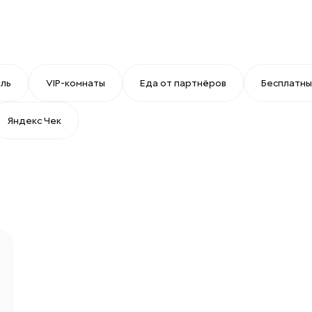
оль
VIP-комнаты
Еда от партнёров
Бесплатный
Яндекс Чек