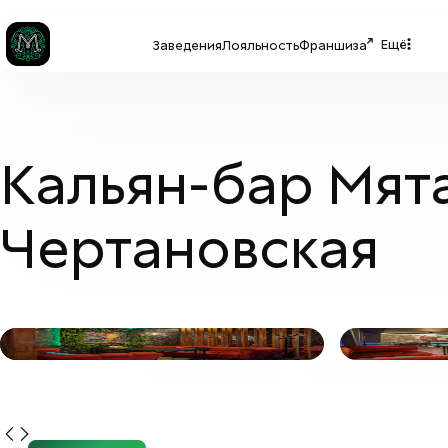
Ещё
Заведения
Лояльность
Франшиза
Кальян-бар Мят
Чертановская
МЯТА LOUNGE
+
9