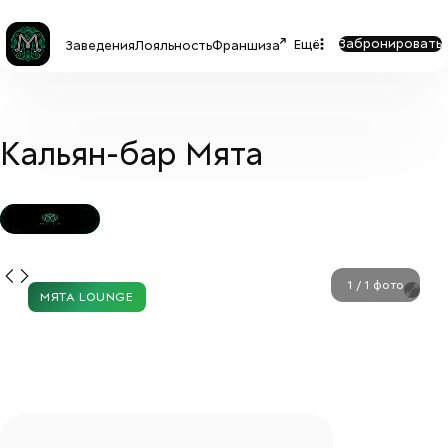
Забронировать
Ещё
Заведения
Лояльность
Франшиза
Кальян-бар Мята
МЯТА LOUNGE
1
/
1
фото
МЯТА LOUNGE