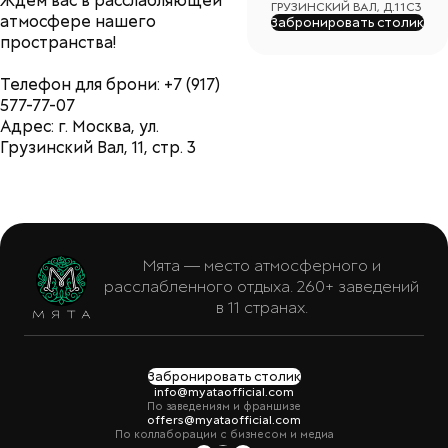
Ждем вас в расслабляющей
ГРУЗИНСКИЙ ВАЛ, Д.11С3
атмосфере нашего
Забронировать столик
пространства!
Телефон для брони: +7 (917)
577-77-07
Адрес: г. Москва, ул.
Грузинский Вал, 11, стр. 3
Мята — место атмосферного и
расслабленного отдыха. 260+ заведений
в 11 странах.
Забронировать столик
info@myataofficial.com
По заведениям и франшизе
offers@myataofficial.com
По коллаборации с бизнесом и медиа