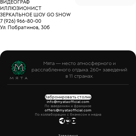
ВИДЕОГРАФ
ИЛЛЮЗИОНИСТ
ЗЕРКАЛЬНОЕ ШОУ GO SHOW
7 (926) 966-80-00
Ул. Побратимов, 30б
Мята — место атмосферного и
расслабленного отдыха. 260+ заведений
в 11 странах.
Забронировать столик
info@myataofficial.com
По заведениям и франшизе
offers@myataofficial.com
По коллаборации с бизнесом и медиа
Заведения