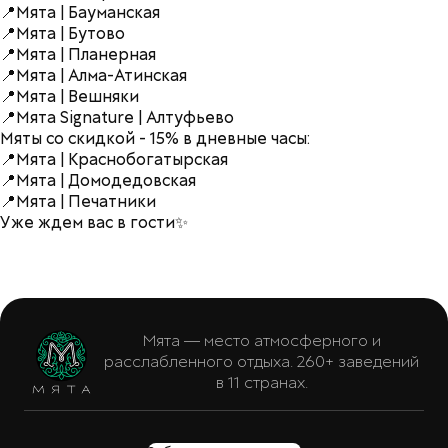
📍Мята | Бауманская
📍Мята | Бутово
📍Мята | Планерная
📍Мята | Алма-Атинская
📍Мята | Вешняки
📍Мята Signature | Алтуфьево
Мяты со скидкой - 15% в дневные часы:
📍Мята | Краснобогатырская
📍Мята | Домодедовская
📍Мята | Печатники
Уже ждем вас в гости✨
Мята — место атмосферного и
расслабленного отдыха. 260+ заведений
в 11 странах.