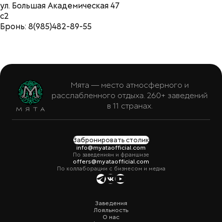
ул. Большая Академическая 47
с2
Бронь: 8(985)482-89-55
Мята — место атмосферного и
расслабленного отдыха. 260+ заведений
в 11 странах.
Забронировать столик
info@myataofficial.com
По заведениям и франшизе
offers@myataofficial.com
По коллаборации с бизнесом и медиа
Заведения
Лояльность
О нас