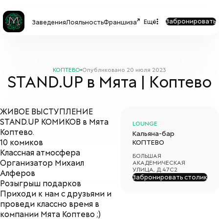
Забронировать
Ещё
Заведения
Лояльность
Франшиза
КОПТЕВО
Опубликовано
20 июля 2023
STAND.UP в Мята | Коптево
ЖИВОЕ ВЫСТУПЛЕНИЕ
STAND.UP КОМИКОВ в Мята
LOUNGE
Коптево.
Кальяна-бар
10 комиков
КОПТЕВО
Классная атмосфера
БОЛЬШАЯ
Организатор Михаил
АКАДЕМИЧЕСКАЯ
УЛИЦА, Д.47С2
Алферов
Забронировать столик
Розыгрыш подарков
Приходи к нам с друзьями и
проведи классно время в
компании Мята Коптево ;)