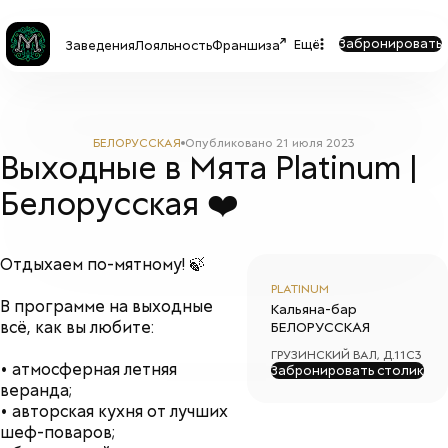
Забронировать
Ещё
Заведения
Лояльность
Франшиза
БЕЛОРУССКАЯ
Опубликовано
21 июля 2023
Выходные в Мята Platinum |
Белорусская ❤️
Отдыхаем по-мятному! 🍃
PLATINUM
В программе на выходные
Кальяна-бар
всё, как вы любите:
БЕЛОРУССКАЯ
ГРУЗИНСКИЙ ВАЛ, Д.11С3
• атмосферная летняя
Забронировать столик
веранда;
• авторская кухня от лучших
шеф-поваров;