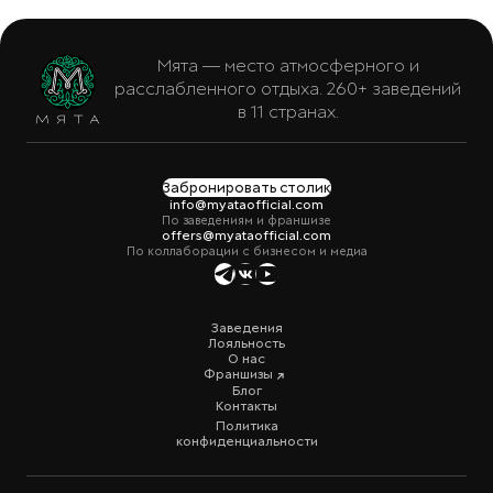
Мята — место атмосферного и
расслабленного отдыха. 260+ заведений
в 11 странах.
Забронировать столик
info@myataofficial.com
По заведениям и франшизе
offers@myataofficial.com
По коллаборации с бизнесом и медиа
Заведения
Лояльность
О нас
Франшизы
Блог
Контакты
Политика
конфиденциальности