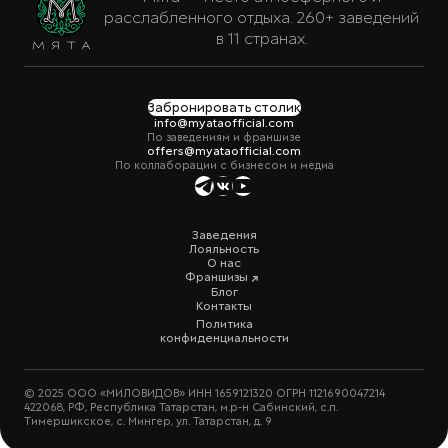
расслабленного отдыха. 260+ заведений
в 11 странах.
Забронировать столик
info@myataofficial.com
По заведениям и франшизе
offers@myataofficial.com
По коллаборации с бизнесом и медиа
Заведения
Лояльность
О нас
Франшизы
Блог
Контакты
Политика
конфиденциальности
© 2025 ООО «МИЛОВИДОВ» ИНН 1659121320 ОГРН 1121690047214
422068, РФ, Республика Татарстан, м.р-н Сабинский, с.п.
Тимершикское, с. Мингер, ул. Татарстан, д. 9