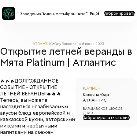
Забронировать
Ещё
Заведения
Лояльность
Франшиза
АТЛАНТИС
Опубликовано
8 июля 2023
Открытие летней веранды в
Мята Platinum | Атлантис
🔥🔥🔥ДОЛГОЖДАННОЕ
СОБЫТИЕ - ОТКРЫТИЕ
PLATINUM
ЛЕТНЕЙ ВЕРАНДЫ!🔥🔥🔥
Кальяна-бар
Теперь, вы можете
АТЛАНТИС
насладиться незабываемым
ВАРШАВСКОЕ ШОССЕ,
вкусом блюд европейской и
Д.160
Забронировать столик
кавказской кухни, авторскими
миксами и необычными
напитками на свежем