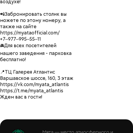
воздухе!
📲Забронировать столик вы
можете по этому номеру, а
также на сайте
https://myataofficial.com/
+7‒977‒995‒55‒11
🚘Для всех посетителей
нашего заведения - парковка
бесплатно!
📍ТЦ Галерея Атлантис
Варшавское шоссе, 160, 3 этаж
https://vk.com/myata_atlantis
https://t.me/myata_atlantis
Ждем вас в гости!
Мята — место атмосферного и