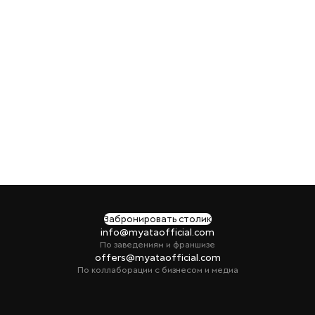
Забронировать столик
info@myataofficial.com
По заведениям и франшизе
offers@myataofficial.com
По коллаборации с бизнесом и медиа