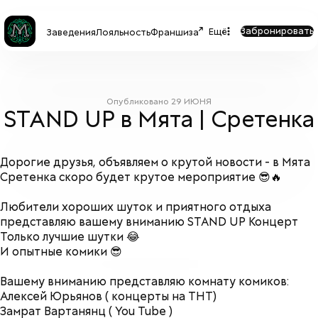
Забронировать
Ещё
Заведения
Лояльность
Франшиза
Опубликовано
29 ИЮНЯ
STAND UP в Мята | Сретенка
Дорогие друзья, объявляем о крутой новости - в Мята
Сретенка скоро будет крутое мероприятие 😎🔥
Любители хороших шуток и приятного отдыха
представляю вашему вниманию STAND UP Концерт
Только лучшие шутки 😂
И опытные комики 😎
Вашему вниманию представляю комнату комиков:
Алексей Юрьянов ( концерты на ТНТ)
Замрат Вартанянц ( You Tube )