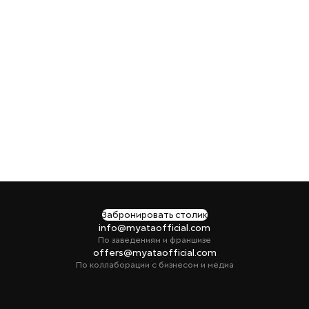
Забронировать столик
info@myataofficial.com
По заведениям и франшизе
offers@myataofficial.com
По коллаборации с бизнесом и медиа