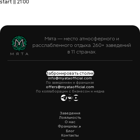
start || 21:00
Мята — место атмосферного и
расслабленного отдыха. 260+ заведений
в 11 странах.
Забронировать столик
info@myataofficial.com
По заведениям и франшизе
offers@myataofficial.com
По коллаборации с бизнесом и медиа
Заведения
Лояльность
О нас
Франшизы
Блог
Контакты