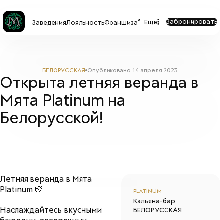
Забронировать
Ещё
Заведения
Лояльность
Франшиза
БЕЛОРУССКАЯ
Опубликовано
14 апреля 2023
Открыта летняя веранда в
Мята Platinum на
Белорусской!
Летняя веранда в Мята
Platinum 🍃
PLATINUM
Кальяна-бар
Наслаждайтесь вкусными
БЕЛОРУССКАЯ