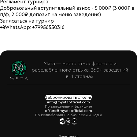
Регламент турнира:
Добровольный вступительный взнос - 5 000₽ (3 000₽ в
п/ф, 2 000₽ депозит на меню заведения)
Записаться на турнир
📲WhatsApp:
+79956550316
Мята — место атмосферного и
расслабленного отдыха. 260+ заведений
в 11 странах.
Забронировать столик
info@myataofficial.com
По заведениям и франшизе
offers@myataofficial.com
По коллаборации с бизнесом и медиа
Заведения