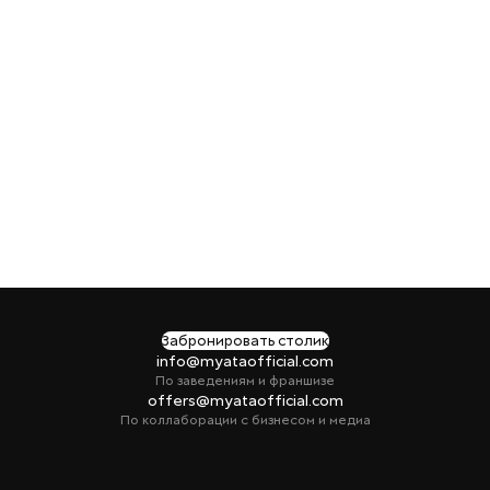
Забронировать столик
info@myataofficial.com
По заведениям и франшизе
offers@myataofficial.com
По коллаборации с бизнесом и медиа