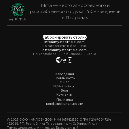
Мята — место атмосферного и
расслабленного отдыха. 260+ заведений
в 11 странах.
Забронировать столик
info@myataofficial.com
По заведениям и франшизе
offers@myataofficial.com
По коллаборации с бизнесом и медиа
Заведения
Лояльность
О нас
Франшизы
Блог
Контакты
Политика
конфиденциальности
© 2025 ООО «МИЛОВИДОВ» ИНН 1659121320 ОГРН 1121690047214
422068, РФ, Республика Татарстан, м.р-н Сабинский, с.п.
Тимершикское, с. Мингер, ул. Татарстан, д. 9