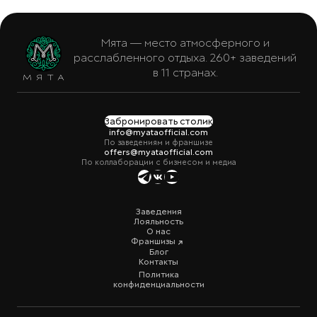
Мята — место атмосферного и
расслабленного отдыха. 260+ заведений
в 11 странах.
Забронировать столик
info@myataofficial.com
По заведениям и франшизе
offers@myataofficial.com
По коллаборации с бизнесом и медиа
Заведения
Лояльность
О нас
Франшизы
Блог
Контакты
Политика
конфиденциальности