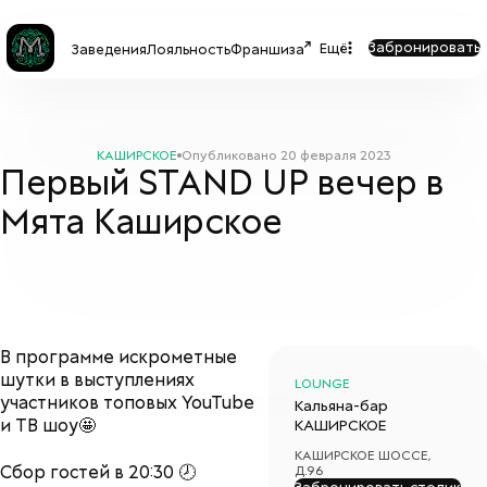
Забронировать
Ещё
Заведения
Лояльность
Франшиза
КАШИРСКОЕ
Опубликовано
20 февраля 2023
Первый STAND UP вечер в
Мята Каширское
В программе искрометные
шутки в выступлениях
LOUNGE
участников топовых YouTube
Кальяна-бар
и ТВ шоу🤩
КАШИРСКОЕ
КАШИРСКОЕ ШОССЕ,
Сбор гостей в 20:30 🕗
Д.96