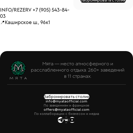
Забронировать столик
INFO/REZERV +7 (905) 543-84-
03
📍Каширское ш., 96к1
Мята — место атмосферного и
расслабленного отдыха. 260+ заведений
в 11 странах.
Забронировать столик
info@myataofficial.com
По заведениям и франшизе
offers@myataofficial.com
По коллаборации с бизнесом и медиа