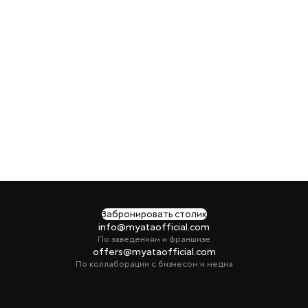
Забронировать столик
info@myataofficial.com
По заведениям и франшизе
offers@myataofficial.com
По коллаборации с бизнесом и медиа