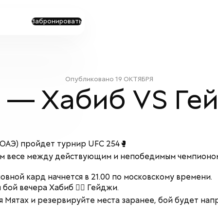
Забронировать
Опубликовано
19 ОКТЯБРЯ
 — Хабиб VS Ге
(ОАЭ) пройдет турнир UFC 254🥊
гком весе между действующим и непобедимым чемпион
овной кард начнется в 21.00 по московскому времени.
бой вечера Хабиб 🤼‍♂️ Гейджи.
я Мятах и резервируйте места заранее, бой будет на