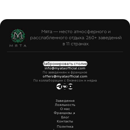
Мята — место атмосферного и
расслабленного отдыха. 260+ заведений
в 11 странах.
Забронировать столик
info@myataofficial.com
По заведениям и франшизе
offers@myataofficial.com
По коллаборации с бизнесом и медиа
Заведения
Лояльность
О нас
Франшизы
Блог
Контакты
Политика