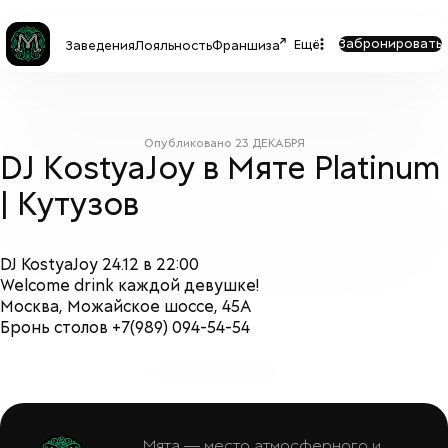
Забронировать
Ещё
Заведения
Лояльность
Франшиза
Опубликовано
23 ДЕКАБРЯ
DJ KostyaJoy в Мяте Platinum
| Кутузов
DJ KostyaJoy 24.12 в 22:00
Welcome drink каждой девушке!
Москва, Можайское шоссе, 45А
Бронь столов +7(989) 094-54-54
Мята — место атмосферного и