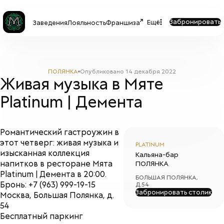
Забронировать
Ещё
Заведения
Лояльность
Франшиза
ПОЛЯНКА
Опубликовано
14 декабря 2022
Живая музыка в Мяте
Platinum | Демента
Романтический гастроужин в
этот четверг:
живая музыка и
PLATINUM
изысканная коллекция
Кальяна-бар
напитков в ресторане Мята
ПОЛЯНКА
Platinum | Демента в 20:00.
БОЛЬШАЯ ПОЛЯНКА,
Бронь: +7 (963) 999-19-15
Д.54
Забронировать столик
Москва, Большая Полянка, д.
54
Бесплатный паркинг