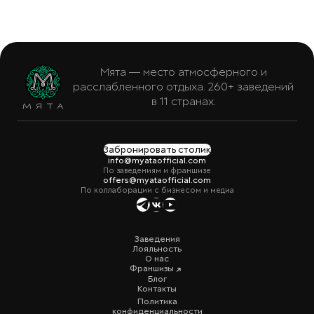
Мята — место атмосферного и
расслабленного отдыха. 260+ заведений
в 11 странах.
Забронировать столик
info@myataofficial.com
По заведениям и франшизе
offers@myataofficial.com
По коллаборации с бизнесом и медиа
Заведения
Лояльность
О нас
Франшизы
Блог
Контакты
Политика
конфиденциальности