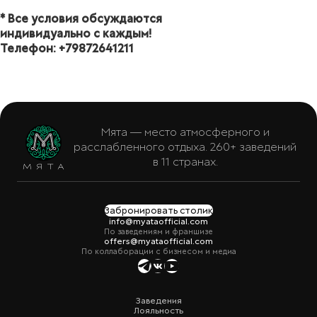
* Все условия обсуждаются
индивидуально с каждым!
Телефон: +79872641211
Мята — место атмосферного и
расслабленного отдыха. 260+ заведений
в 11 странах.
Забронировать столик
info@myataofficial.com
По заведениям и франшизе
offers@myataofficial.com
По коллаборации с бизнесом и медиа
Заведения
Лояльность