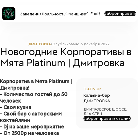
Забронировать
Ещё
Заведения
Лояльность
Франшиза
ДМИТРОВКА
Опубликовано
6 декабря 2022
Новогодние Корпоративы в
Мята Platinum | Дмитровка
Корпоратив в Мята Platinum |
Дмитровка!
PLATINUM
- Количество гостей до 50
Кальяна-бар
человек
ДМИТРОВКА
- Своя кухня
ДМИТРОВСКОЕ ШОССЕ,
- Свой бар с авторскими
Д.16 СТР. 1
Забронировать столик
коктейлями
- Dj на ваше мероприятие
- От 2500р на человека